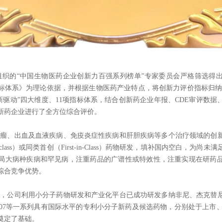
的“中国生物医药企业创新力百强系列榜单”专家委员会严格筛选得出
标体系》为理论依据，并根据生物医药产业特点，将创新力评价指标归纳为
创新驱动”四大维度、11项指标体系，结合创新药企业年报、CDE审评数
新药企业进行了全方位综合评价。
、出血及血液疾病、免疫炎症性疾病和肝胆疾病等多个治疗领域的创新
n-class）或同类首创（First-in-Class）药物研发，填补国内空白，为
局大病种疾病和罕见病，注重药品的广谱性或特效性，注重实现在研药
综合竞争优势。
公司利用小分子药物研发和产业化平台已成功研发多纳非尼、杰克替尼
G170607等一系列具有国际水平的专利小分子新药及候选药物，分别处于上市
奠定了基础。