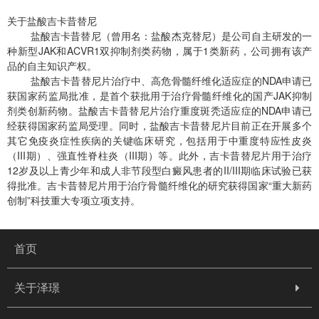
关于盐酸吉卡昔替尼
盐酸吉卡昔替尼（曾用名：盐酸杰克替尼）是公司自主研发的一
种新型JAK和ACVR1双抑制剂类药物，属于1类新药，公司拥有该产
品的自主知识产权。
盐酸吉卡昔替尼片治疗中、高危骨髓纤维化适应症的NDA申请已
获国家药监局批准，是首个获批用于治疗骨髓纤维化的国产JAK抑制
剂类创新药物。盐酸吉卡昔替尼片治疗重度斑秃适应症的NDA申请已
经获得国家药监局受理。同时，盐酸吉卡昔替尼片目前正在开展多个
其它免疫炎症性疾病的关键临床研究，包括用于中重度特应性皮炎
（III期）、强直性脊柱炎（III期）等。此外，吉卡昔替尼片用于治疗
12岁及以上青少年和成人非节段型白癜风患者的II/III期临床试验已获
得批准。吉卡昔替尼片用于治疗骨髓纤维化的研究获得国家“重大新药
创制”科技重大专项立项支持。
首页
关于泽璟