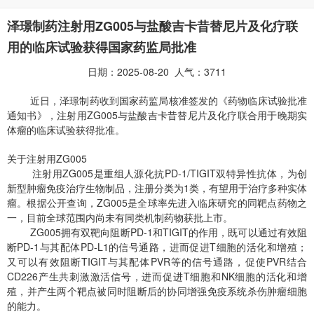
泽璟制药注射用ZG005与盐酸吉卡昔替尼片及化疗联
用的临床试验获得国家药监局批准
日期：2025-08-20 人气：3711
近日，泽璟制药收到国家药监局核准签发的《药物临床试验批准
通知书》，注射用ZG005与盐酸吉卡昔替尼片及化疗联合用于晚期实
体瘤的临床试验获得批准。
关于注射用ZG005
注射用ZG005是重组人源化抗PD-1/TIGIT双特异性抗体，为创
新型肿瘤免疫治疗生物制品，注册分类为1类，有望用于治疗多种实体
瘤。根据公开查询，ZG005是全球率先进入临床研究的同靶点药物之
一，目前全球范围内尚未有同类机制药物获批上市。
ZG005拥有双靶向阻断PD-1和TIGIT的作用，既可以通过有效阻
断PD-1与其配体PD-L1的信号通路，进而促进T细胞的活化和增殖；
又可以有效阻断TIGIT与其配体PVR等的信号通路，促使PVR结合
CD226产生共刺激激活信号，进而促进T细胞和NK细胞的活化和增
殖，并产生两个靶点被同时阻断后的协同增强免疫系统杀伤肿瘤细胞
的能力。