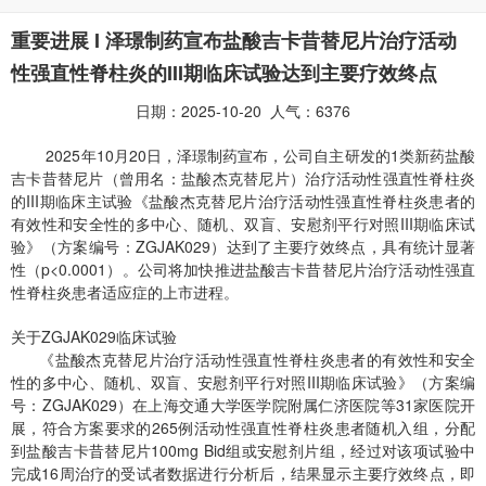
重要进展 I 泽璟制药宣布盐酸吉卡昔替尼片治疗活动
性强直性脊柱炎的III期临床试验达到主要疗效终点
日期：2025-10-20 人气：6376
2025年10月20日，泽璟制药宣布，公司自主研发的1类新药盐酸
吉卡昔替尼片（曾用名：盐酸杰克替尼片）治疗活动性强直性脊柱炎
的III期临床主试验《盐酸杰克替尼片治疗活动性强直性脊柱炎患者的
有效性和安全性的多中心、随机、双盲、安慰剂平行对照III期临床试
验》（方案编号：ZGJAK029）达到了主要疗效终点，具有统计显著
性（
p
<0.0001）。公司将加快推进盐酸吉卡昔替尼片治疗活动性强直
性脊柱炎患者适应症的上市进程。
关于ZGJAK029临床试验
《盐酸杰克替尼片治疗活动性强直性脊柱炎患者的有效性和安全
性的多中心、随机、双盲、安慰剂平行对照III期临床试验》（方案编
号：ZGJAK029）在上海交通大学医学院附属仁济医院等31家医院开
展，符合方案要求的265例活动性强直性脊柱炎患者随机入组，分配
到盐酸吉卡昔替尼片100mg Bid组或安慰剂片组，经过对该项试验中
完成16周治疗的受试者数据进行分析后，结果显示主要疗效终点，即