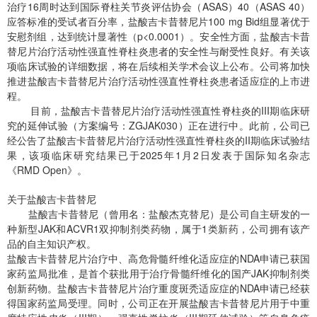
治疗16周时达到国际脊柱关节炎评估协会（ASAS）40（ASAS 40）
应答标准的受试者百分率，盐酸吉卡昔替尼片100 mg Bid组显著优于
安慰剂组，达到统计显著性（
p
<0.0001）。安全性方面，盐酸吉卡昔
替尼片治疗活动性强直性脊柱炎患者的安全性与耐受性良好。有关该
项临床试验的详细数据，将在后续相关学术会议上公布。公司将加快
推进盐酸吉卡昔替尼片治疗活动性强直性脊柱炎患者适应症的上市进
程。
目前，盐酸吉卡昔替尼片治疗活动性强直性脊柱炎的III期临床研
究的延伸试验（方案编号：ZGJAK030）正在进行中。此前，公司已
经公告了盐酸吉卡昔替尼片治疗活动性强直性脊柱炎的II期临床试验结
果，该项临床研究结果已于2025年1月2日发表于国际知名杂志
《RMD Open》。
关于盐酸吉卡昔替尼
盐酸吉卡昔替尼（曾用名：盐酸杰克替尼）是公司自主研发的一
种新型JAK和ACVR1双抑制剂类药物，属于1类新药，公司拥有该产
品的自主知识产权。
盐酸吉卡昔替尼片治疗中、高危骨髓纤维化适应症的NDA申请已获国
家药监局批准，是首个获批用于治疗骨髓纤维化的国产JAK抑制剂类
创新药物。盐酸吉卡昔替尼片治疗重度斑秃适应症的NDA申请已经获
得国家药监局受理。同时，公司正在开展盐酸吉卡昔替尼片用于中重