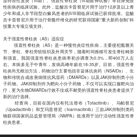
度特应性皮炎（III期）、强直性脊柱炎（III期延伸试验）等自身免疫
性疾病的临床试验。此外，盐酸吉卡昔替尼片用于治疗12岁及以上青
少年和成人非节段型白癜风患者的II/III期临床试验已获得批准。盐酸
吉卡昔替尼片用于治疗骨髓纤维化的研究获得国家“重大新药创制”科
技重大专项立项支持。
关于强直性脊柱炎（AS）适应症
强直性脊柱炎（AS）是一种慢性炎症性疾病，主要侵犯骶髂关
节、脊柱、脊柱旁软组织及外周关节，随着时间推移可发生脊柱畸形
和强直。我国强直性脊柱炎患病率初步调查为0.3%，即400万人左
右。本病多见于中青年，发病高峰年龄在18-35岁。目前，强直性脊
柱炎尚无根治方法，药物治疗主要包括非甾体抗炎药（NSAIDs）、生
物和传统合成改善病情抗风湿药（DMARDs）以及JAK抑制剂类小分
子药物。JAK抑制剂作为靶向小分子药物，不仅可以实现口服靶向治
疗，更为生物DMARDs疗效不佳或不耐受的强直性脊柱炎患者提供了
新的治疗选择。
经查询，目前在国内仅有托法替布（Tofacitinib）、乌帕替尼
（Upadacitinib）和艾玛昔替尼（Ivarmacitinib）三款JAK抑制剂类药
物获得国家药品监督管理局（NMPA）批准用于治疗活动性强直性脊
柱炎患者。