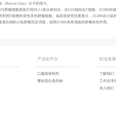
est-in-Class）分子的潜力。
端与肿瘤细胞表面不同DLL3表位相结合，抗CD3端结合T细胞。ZG006衔
而利用T细胞特异性杀伤肿瘤细胞。临床前研究结果显示，ZG006在小鼠
显著比例的小鼠肿瘤完全消退，说明ZG006具有强效的肿瘤杀伤作用。
产业化平台
职业发展
口服固体制剂
了解我们
重组蛋白质药物
工作在泽
加入我们