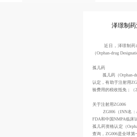
泽璟制药
近日，泽璟制药在研产
（Orphan-drug De
孤儿药
孤儿药（Orphan-
认定，有助于注射用Z
验费用的税收抵免；（
关于注射用ZG006
ZG006（INN名：
FDA和中国NMPA临
孤儿药资格认定（Orpha
查询，ZG006是全球第一