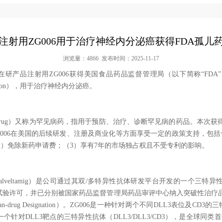
注射用ZG006用于治疗神经内分泌癌获得FDA孤儿
浏览量：4866 发布时间：2025-11-17
品注射用ZG006获得美国食品药品监督管理局（以下简称“FDA
signation），用于治疗神经内分泌癌。
drug）又称为罕见病药，指用于预防、治疗、诊断罕见病的药品。本次获
G006在美国的后续研发、注册及商业化等方面享受一定的政策支持，包括
2）免除新药申请费；（3）享有7年的市场独占权且不受专利的影响。
alveltamig）是公司通过其双/多特异性抗体研发平台开发的一个三特
床试验许可，并已分别被国家药品监督管理局药品审评中心纳入突破性治疗
n-drug Designation）。ZG006是一种针对两个不同DLL3表位及CD
个针对DLL3靶点的三特异性抗体（DLL3/DLL3/CD3），是全球同类首创（Fir