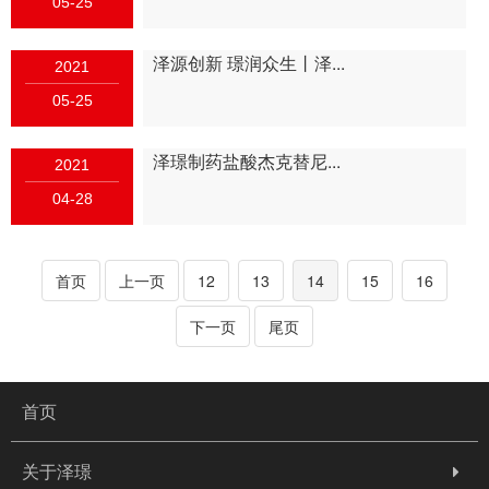
05-25
泽源创新 璟润众生丨泽...
2021
05-25
泽璟制药盐酸杰克替尼...
2021
04-28
首页
上一页
12
13
14
15
16
下一页
尾页
首页
关于泽璟